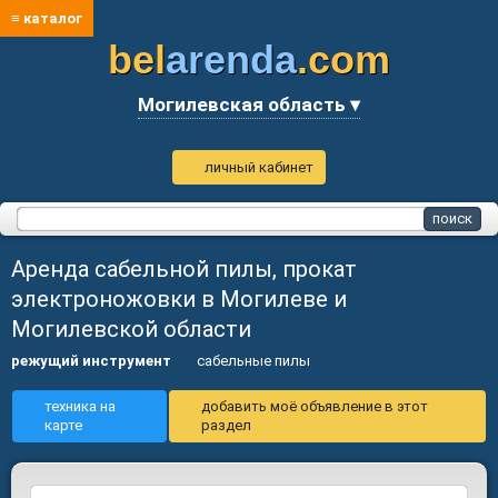
≡ каталог
bel
arenda
.com
Могилевская область ▾
личный кабинет
Аренда сабельной пилы, прокат
электроножовки в Могилеве и
Могилевской области
режущий инструмент
сабельные пилы
техника на
добавить моё объявление в этот
карте
раздел