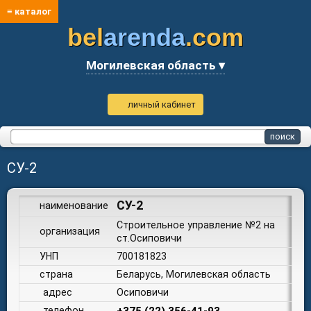
≡ каталог
bel
arenda
.com
Могилевская область ▾
личный кабинет
СУ-2
СУ-2
наименование
Строительное управление №2 на
организация
ст.Осиповичи
УНП
700181823
страна
Беларусь, Могилевская область
адрес
Осиповичи
телефон
+375 (22) 356-41-93