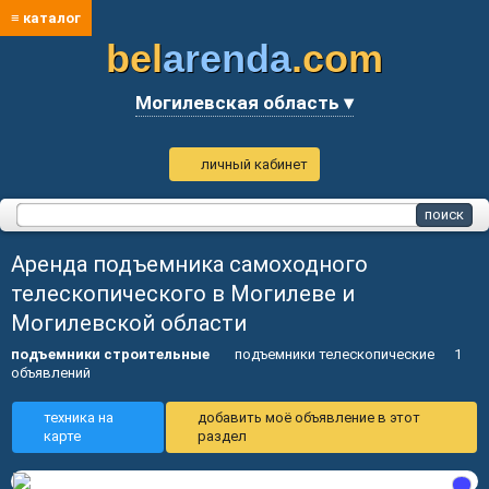
≡ каталог
bel
arenda
.com
Могилевская область ▾
личный кабинет
Аренда подъемника самоходного
телескопического в Могилеве и
Могилевской области
подъемники строительные
подъемники телескопические
1
объявлений
техника на
добавить моё объявление в этот
карте
раздел